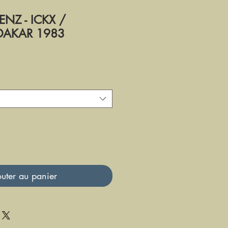
NZ - ICKX /
 DAKAR 1983
uter au panier