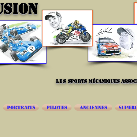
USION
les
sports mécaniques associ
PORTRAITS
PILOTES
ANCIENNES
SUPER