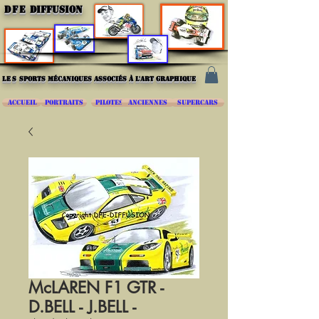
DFE
DIFFUSION
les
sports mécaniques associés à l'art graphique
ACCUEIL
PORTRAITS
PILOTES
ANCIENNES
SUPERCARS
McLAREN F1 GTR -
D.BELL - J.BELL -