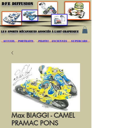
DFE
DIFFUSION
les
sports mécaniques associés à l'art graphique
ACCUEIL
PORTRAITS
PILOTES
ANCIENNES
SUPERCARS
Max BIAGGI - CAMEL
PRAMAC PONS