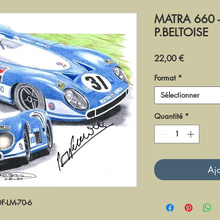
MATRA 660 -
P.BELTOISE
Prix
22,00 €
Format
*
Sélectionner
Quantité
*
Ajo
DF-LM-70-6