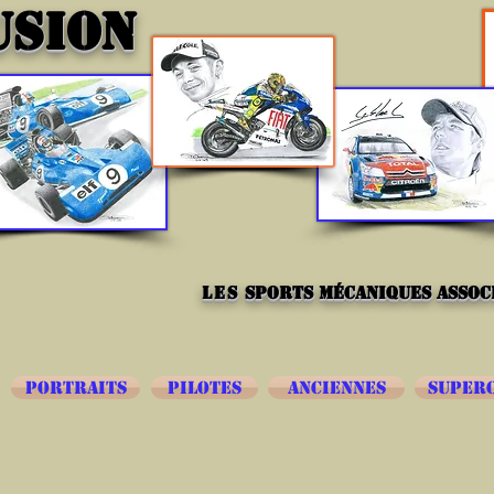
USION
les
sports mécaniques associ
PORTRAITS
PILOTES
ANCIENNES
SUPER