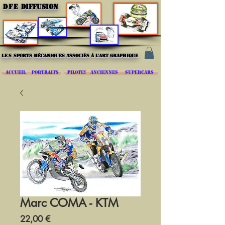
DFE
DIFFUSION
les
sports mécaniques associés à l'art graphique
ACCUEIL
PORTRAITS
PILOTES
ANCIENNES
SUPERCARS
Marc COMA - KTM
Prix
22,00 €