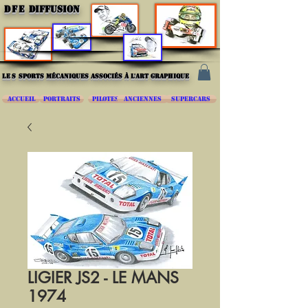
DFE
DIFFUSION
les
sports mécaniques associés à l'art graphique
ACCUEIL
PORTRAITS
PILOTES
ANCIENNES
SUPERCARS
LIGIER JS2 - LE MANS
1974