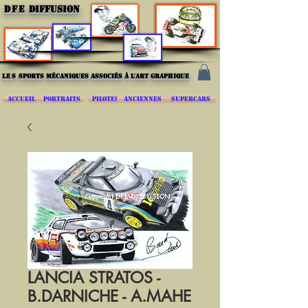
DFE
DIFFUSION
les
sports mécaniques associés à l'art graphique
ACCUEIL
PORTRAITS
PILOTES
ANCIENNES
SUPERCARS
LANCIA STRATOS -
B.DARNICHE - A.MAHE