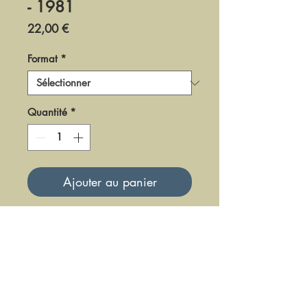
- 1981
Prix
22,00 €
Format
*
Quantité
*
Ajouter au panier
DR0481
Mise à jour le 23 Juin 2025