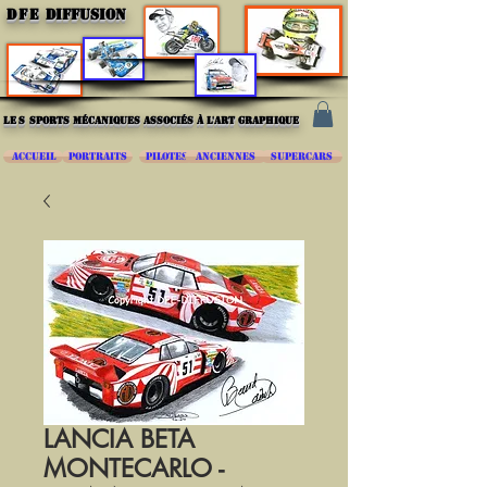
DFE
DIFFUSION
les
sports mécaniques associés à l'art graphique
ACCUEIL
PORTRAITS
PILOTES
ANCIENNES
SUPERCARS
LANCIA BETA
MONTECARLO -