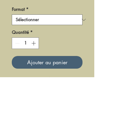
Format
*
Quantité
*
Ajouter au panier
DR041
7
Mise à jour le 23 Juin 2025
DFE DIFFUSION