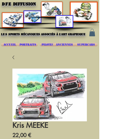
DFE
DIFFUSION
les
sports mécaniques associés à l'art graphique
ACCUEIL
PORTRAITS
PILOTES
ANCIENNES
SUPERCARS
Kris MEEKE
Prix
22,00 €