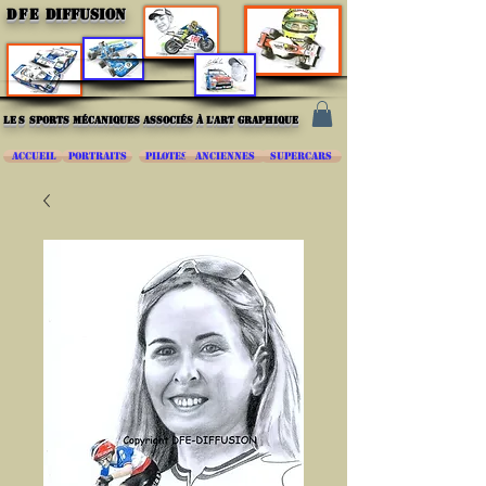
DFE
DIFFUSION
les
sports mécaniques associés à l'art graphique
ACCUEIL
PORTRAITS
PILOTES
ANCIENNES
SUPERCARS