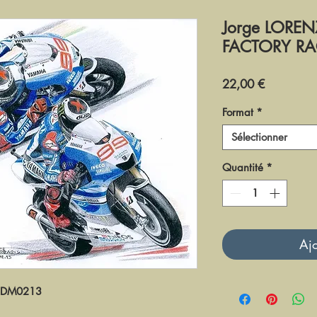
Jorge LORE
FACTORY R
Prix
22,00 €
Format
*
Sélectionner
Quantité
*
Ajo
DM0213