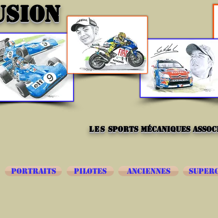
USION
les
sports mécaniques associ
PORTRAITS
PILOTES
ANCIENNES
SUPER