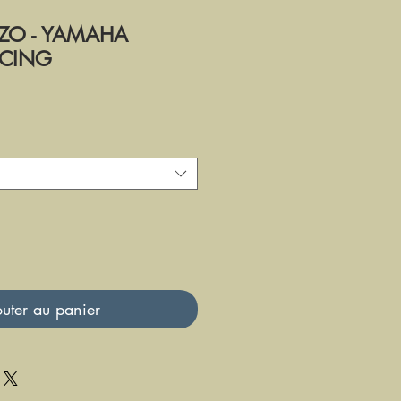
NZO - YAMAHA
ACING
uter au panier