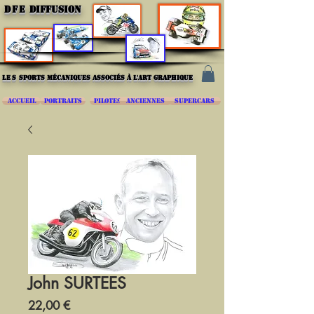
DFE
DIFFUSION
les
sports mécaniques associés à l'art graphique
ACCUEIL
PORTRAITS
PILOTES
ANCIENNES
SUPERCARS
John SURTEES
Prix
22,00 €