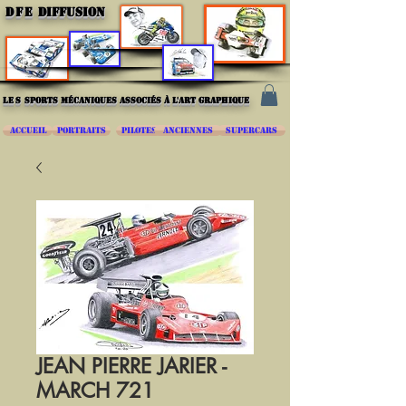
DFE
DIFFUSION
les
sports mécaniques associés à l'art graphique
ACCUEIL
PORTRAITS
PILOTES
ANCIENNES
SUPERCARS
JEAN PIERRE JARIER -
MARCH 721