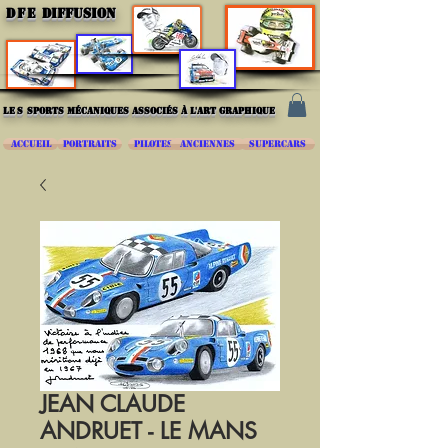
DFE
DIFFUSION
les
sports mécaniques associés à l'art graphique
ACCUEIL
PORTRAITS
PILOTES
ANCIENNES
SUPERCARS
JEAN CLAUDE
ANDRUET - LE MANS