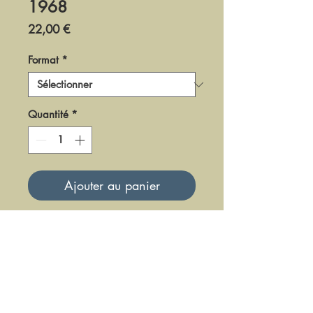
1968
Prix
22,00 €
Format
*
Quantité
*
Ajouter au panier
DF-LM-68-2
Mise à jour le 23 Juin 2025