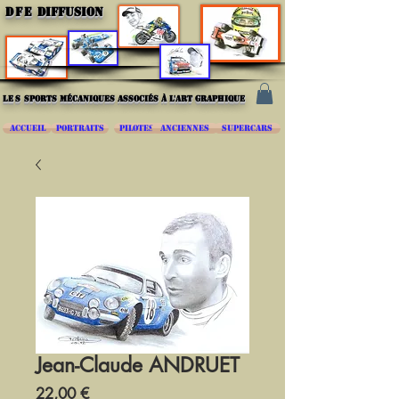
DFE
DIFFUSION
les
sports mécaniques associés à l'art graphique
ACCUEIL
PORTRAITS
PILOTES
ANCIENNES
SUPERCARS
Jean-Claude ANDRUET
Prix
22,00 €