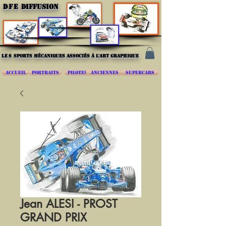
DFE
DIFFUSION
les
sports mécaniques associés à l'art graphique
ACCUEIL
PORTRAITS
PILOTES
ANCIENNES
SUPERCARS
Jean ALESI - PROST
GRAND PRIX