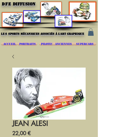
DFE
DIFFUSION
les
sports mécaniques associés à l'art graphique
ACCUEIL
PORTRAITS
PILOTES
ANCIENNES
SUPERCARS
JEAN ALESI
Prix
22,00 €