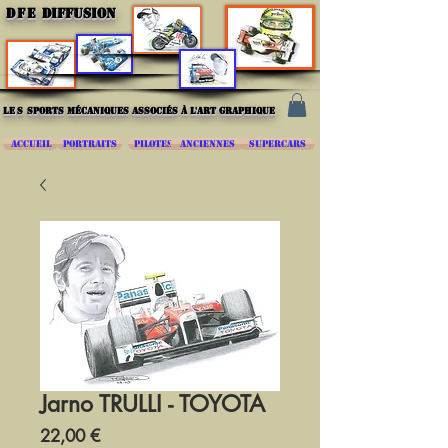
DFE
DIFFUSION
les
sports mécaniques associés à l'art graphique
ACCUEIL
PORTRAITS
PILOTES
ANCIENNES
SUPERCARS
Jarno TRULLI - TOYOTA
Prix
22,00 €