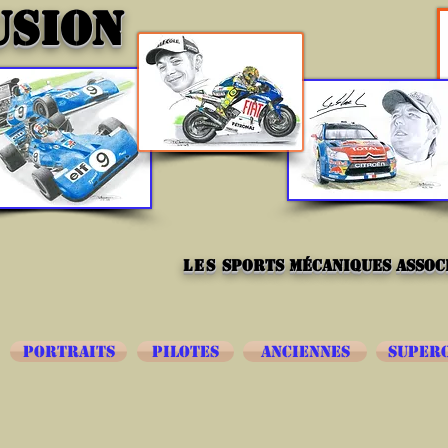
USION
les
sports mécaniques associ
PORTRAITS
PILOTES
ANCIENNES
SUPER