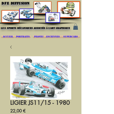
DFE
DIFFUSION
les
sports mécaniques associés à l'art graphique
ACCUEIL
PORTRAITS
PILOTES
ANCIENNES
SUPERCARS
LIGIER JS11/15 - 1980
Prix
22,00 €