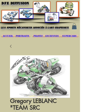
DFE
DIFFUSION
les
sports mécaniques associés à l'art graphique
ACCUEIL
PORTRAITS
PILOTES
ANCIENNES
SUPERCARS
Gregory LEBLANC
"TEAM SRC