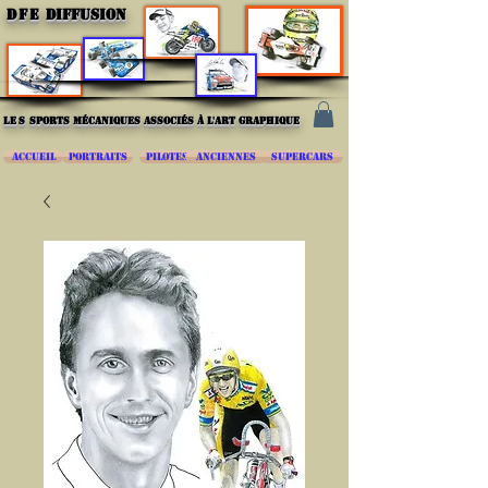
DFE
DIFFUSION
les
sports mécaniques associés à l'art graphique
ACCUEIL
PORTRAITS
PILOTES
ANCIENNES
SUPERCARS