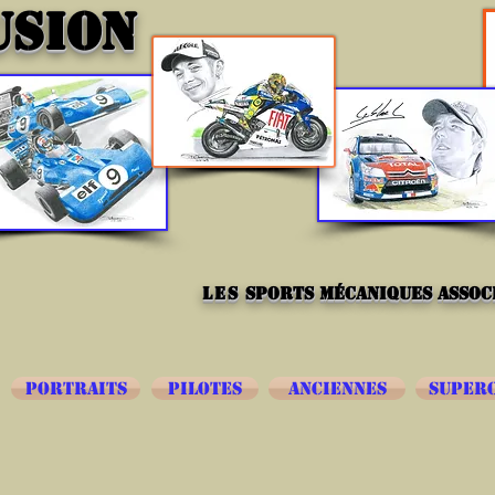
USION
les
sports mécaniques associ
PORTRAITS
PILOTES
ANCIENNES
SUPER