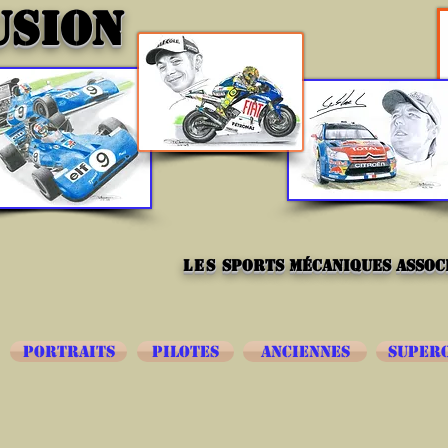
USION
les
sports mécaniques associ
PORTRAITS
PILOTES
ANCIENNES
SUPER