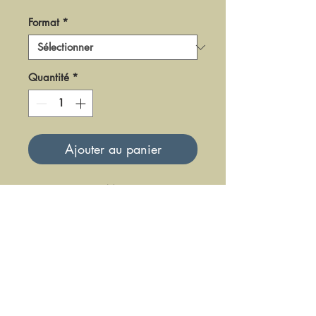
Format
*
Quantité
*
Ajouter au panier
DF-LM-66-3
Mise à jour le 23 Juin 2025
DFE DIFFUSION