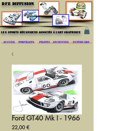
DFE
DIFFUSION
les
sports mécaniques associés à l'art graphique
ACCUEIL
PORTRAITS
PILOTES
ANCIENNES
SUPERCARS
Ford GT40 Mk I - 1966
Prix
22,00 €