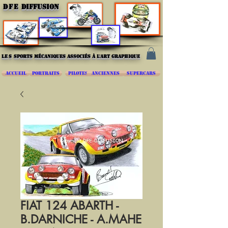
DFE
DIFFUSION
les
sports mécaniques associés à l'art graphique
ACCUEIL
PORTRAITS
PILOTES
ANCIENNES
SUPERCARS
FIAT 124 ABARTH -
B.DARNICHE - A.MAHE