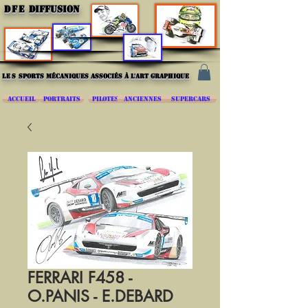
DFE
DIFFUSION
les
sports mécaniques associés à l'art graphique
ACCUEIL
PORTRAITS
PILOTES
ANCIENNES
SUPERCARS
FERRARI F458 -
O.PANIS - E.DEBARD