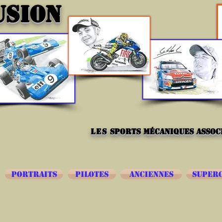
USION
les
sports mécaniques associ
PORTRAITS
PILOTES
ANCIENNES
SUPER