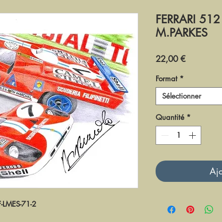
FERRARI 512
M.PARKES
Prix
22,00 €
Format
*
Sélectionner
Quantité
*
Ajo
-LMES-71-2