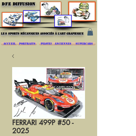
DFE
DIFFUSION
les
sports mécaniques associés à l'art graphique
ACCUEIL
PORTRAITS
PILOTES
ANCIENNES
SUPERCARS
FERRARI 499P #50 -
2025