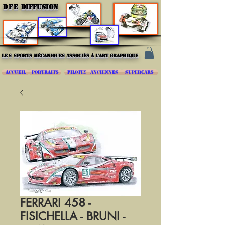
DFE
DIFFUSION
les
sports mécaniques associés à l'art graphique
ACCUEIL
PORTRAITS
PILOTES
ANCIENNES
SUPERCARS
FERRARI 458 -
FISICHELLA - BRUNI -