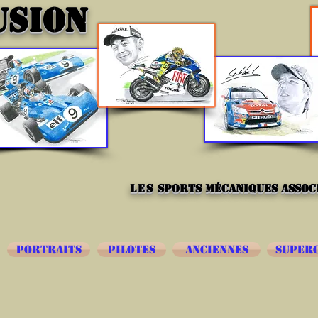
USION
les
sports mécaniques associ
PORTRAITS
PILOTES
ANCIENNES
SUPER