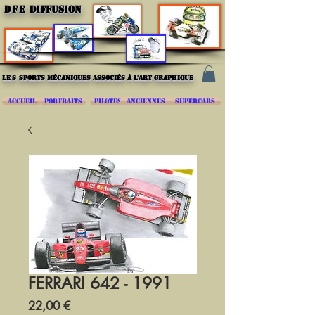
DFE
DIFFUSION
les
sports mécaniques associés à l'art graphique
ACCUEIL
PORTRAITS
PILOTES
ANCIENNES
SUPERCARS
FERRARI 642 - 1991
Prix
22,00 €