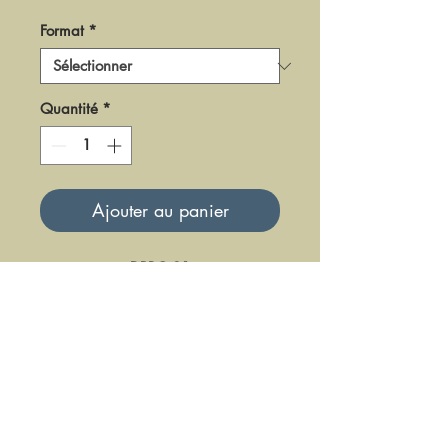
Format
*
Quantité
*
Ajouter au panier
DPR
O-91
Mise à jour le 23 Juin 2025
DFE DIFFUSION