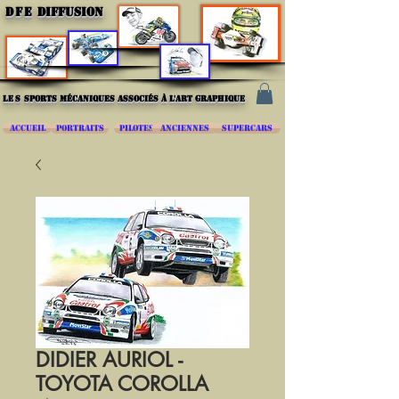
DFE
DIFFUSION
les
sports mécaniques associés à l'art graphique
ACCUEIL
PORTRAITS
PILOTES
ANCIENNES
SUPERCARS
DIDIER AURIOL -
TOYOTA COROLLA