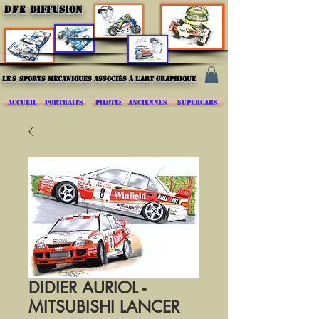
DFE
DIFFUSION
les
sports mécaniques associés à l'art graphique
ACCUEIL
PORTRAITS
PILOTES
ANCIENNES
SUPERCARS
DIDIER AURIOL -
MITSUBISHI LANCER