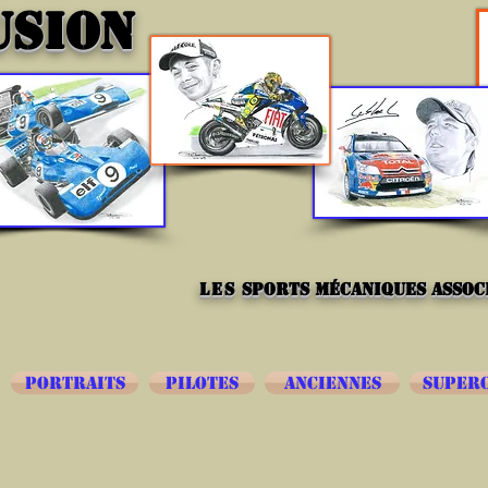
USION
les
sports mécaniques associ
PORTRAITS
PILOTES
ANCIENNES
SUPER