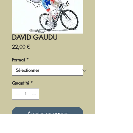
DAVID GAUDU
Prix
22,00 €
Format
*
Quantité
*
Ajouter au panier
DCY43