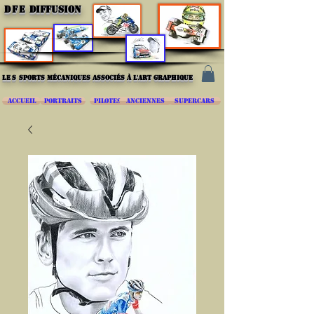
DFE
DIFFUSION
les
sports mécaniques associés à l'art graphique
ACCUEIL
PORTRAITS
PILOTES
ANCIENNES
SUPERCARS