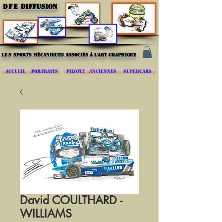
DFE
DIFFUSION
les
sports mécaniques associés à l'art graphique
ACCUEIL
PORTRAITS
PILOTES
ANCIENNES
SUPERCARS
David COULTHARD -
WILLIAMS