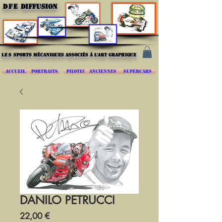
DFE
DIFFUSION
les
sports mécaniques associés à l'art graphique
ACCUEIL
PORTRAITS
PILOTES
ANCIENNES
SUPERCARS
DANILO PETRUCCI
Prix
22,00 €