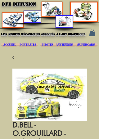
DFE
DIFFUSION
les
sports mécaniques associés à l'art graphique
ACCUEIL
PORTRAITS
PILOTES
ANCIENNES
SUPERCARS
D.BELL -
O.GROUILLARD -