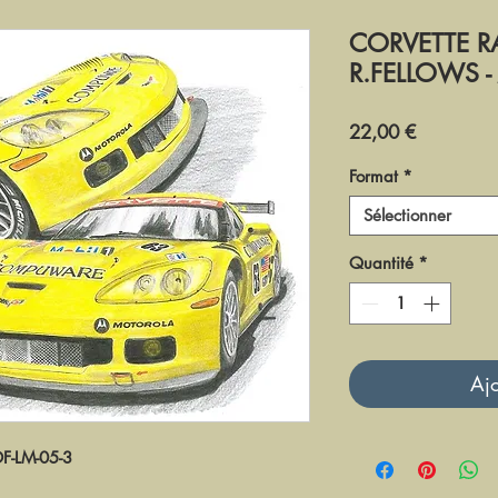
CORVETTE RA
R.FELLOWS -
Prix
22,00 €
Format
*
Sélectionner
Quantité
*
Ajo
DF-LM-05-3