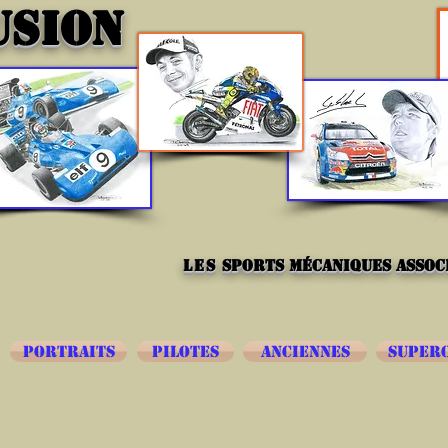
USION
les
sports mécaniques associ
PORTRAITS
PILOTES
ANCIENNES
SUPER