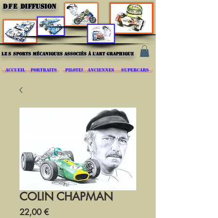
DFE
DIFFUSION
les
sports mécaniques associés à l'art graphique
ACCUEIL
PORTRAITS
PILOTES
ANCIENNES
SUPERCARS
COLIN CHAPMAN
Prix
22,00 €