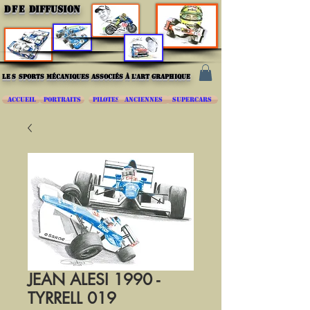
DFE
DIFFUSION
les
sports mécaniques associés à l'art graphique
ACCUEIL
PORTRAITS
PILOTES
ANCIENNES
SUPERCARS
JEAN ALESI 1990 -
TYRRELL 019