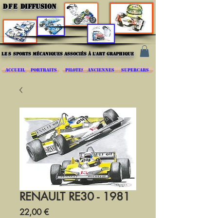
DFE
DIFFUSION
les
sports mécaniques associés à l'art graphique
ACCUEIL
PORTRAITS
PILOTES
ANCIENNES
SUPERCARS
RENAULT RE30 - 1981
Prix
22,00 €