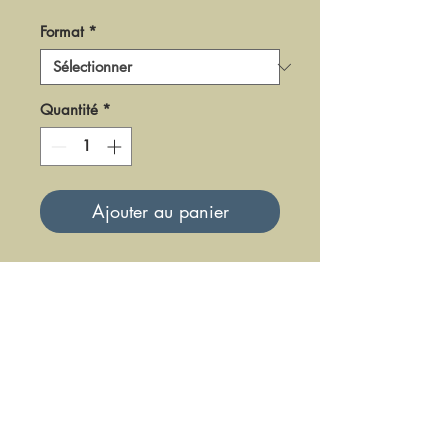
Format
*
Quantité
*
Ajouter au panier
DPR
O-81
Mise à jour le 23 Juin 2025
DFE DIFFUSION