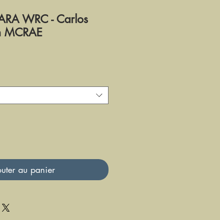
RA WRC - Carlos
in MCRAE
uter au panier