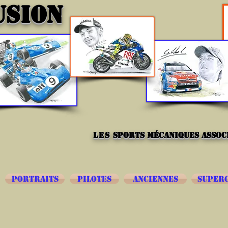
USION
les
sports mécaniques associ
PORTRAITS
PILOTES
ANCIENNES
SUPER