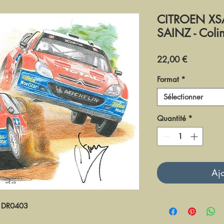
CITROEN XSA
SAINZ - Col
Prix
22,00 €
Format
*
Sélectionner
Quantité
*
Ajo
DR0403