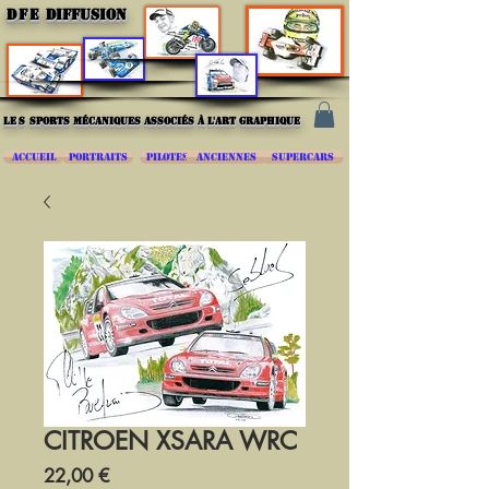
DFE
DIFFUSION
les
sports mécaniques associés à l'art graphique
ACCUEIL
PORTRAITS
PILOTES
ANCIENNES
SUPERCARS
CITROEN XSARA WRC
Prix
22,00 €