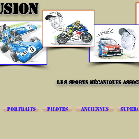
USION
les
sports mécaniques associ
PORTRAITS
PILOTES
ANCIENNES
SUPER