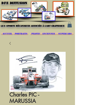
DFE
DIFFUSION
les
sports mécaniques associés à l'art graphique
ACCUEIL
PORTRAITS
PILOTES
ANCIENNES
SUPERCARS
Charles PIC -
MARUSSIA