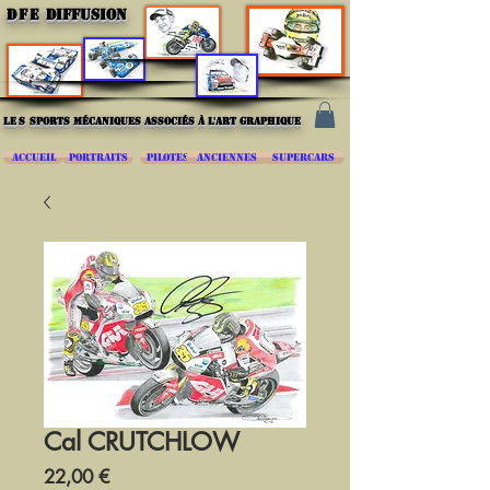
DFE
DIFFUSION
les
sports mécaniques associés à l'art graphique
ACCUEIL
PORTRAITS
PILOTES
ANCIENNES
SUPERCARS
Cal CRUTCHLOW
Prix
22,00 €