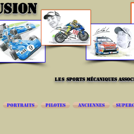
USION
les
sports mécaniques associ
PORTRAITS
PILOTES
ANCIENNES
SUPER