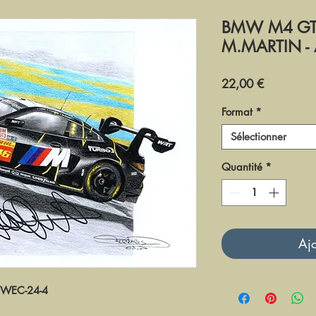
BMW M4 GT3 
M.MARTIN - 
Prix
22,00 €
Format
*
Sélectionner
Quantité
*
Ajo
WEC-24-4