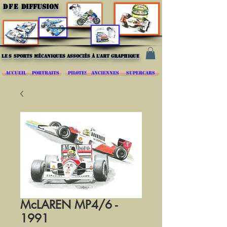
DFE
DIFFUSION
les
sports mécaniques associés à l'art graphique
ACCUEIL
PORTRAITS
PILOTES
ANCIENNES
SUPERCARS
McLAREN MP4/6 -
1991